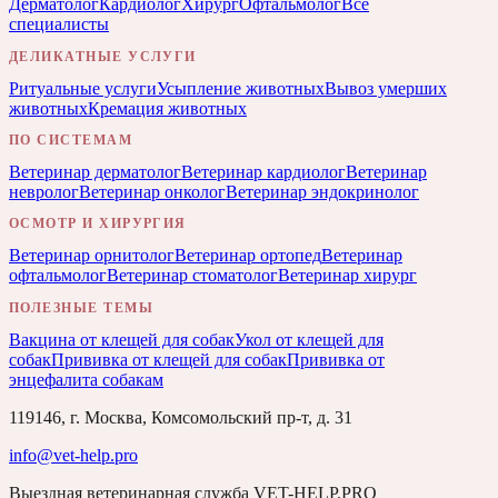
Дерматолог
Кардиолог
Хирург
Офтальмолог
Все
специалисты
ДЕЛИКАТНЫЕ УСЛУГИ
Ритуальные услуги
Усыпление животных
Вывоз умерших
животных
Кремация животных
ПО СИСТЕМАМ
Ветеринар дерматолог
Ветеринар кардиолог
Ветеринар
невролог
Ветеринар онколог
Ветеринар эндокринолог
ОСМОТР И ХИРУРГИЯ
Ветеринар орнитолог
Ветеринар ортопед
Ветеринар
офтальмолог
Ветеринар стоматолог
Ветеринар хирург
ПОЛЕЗНЫЕ ТЕМЫ
Вакцина от клещей для собак
Укол от клещей для
собак
Прививка от клещей для собак
Прививка от
энцефалита собакам
119146, г. Москва, Комсомольский пр-т, д. 31
info@vet-help.pro
Выездная ветеринарная служба VET-HELP.PRO