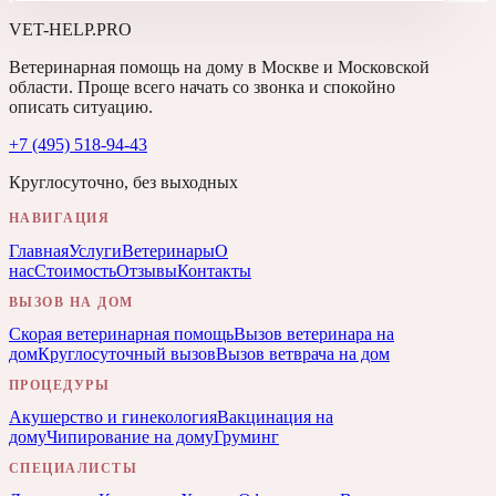
VET-HELP.PRO
Ветеринарная помощь на дому в Москве и Московской
области. Проще всего начать со звонка и спокойно
описать ситуацию.
+7 (495) 518-94-43
Круглосуточно, без выходных
НАВИГАЦИЯ
Главная
Услуги
Ветеринары
О
нас
Стоимость
Отзывы
Контакты
ВЫЗОВ НА ДОМ
Скорая ветеринарная помощь
Вызов ветеринара на
дом
Круглосуточный вызов
Вызов ветврача на дом
ПРОЦЕДУРЫ
Акушерство и гинекология
Вакцинация на
дому
Чипирование на дому
Груминг
СПЕЦИАЛИСТЫ